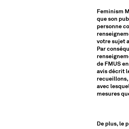
Feminism Ma
que son publ
personne co
renseigneme
votre sujet 
Par conséque
renseigneme
de FMUS en 
avis décrit
recueillons,
avec lesque
mesures que
De plus, le