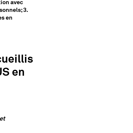
ion avec
onnels; 3.
es en
eillis
US en
et