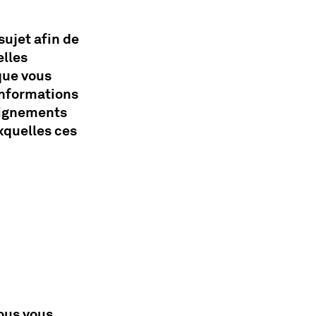
ujet afin de
elles
que vous
informations
eignements
xquelles ces
vous vous