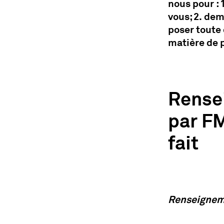
nous pour :
vous; 2. de
poser toute 
matière de 
Rensei
par FM
fait
Renseigneme