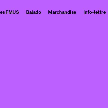
ces FMUS
Balado
Marchandise
Info-lettre