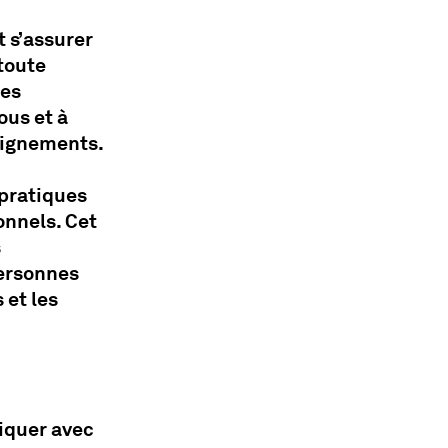
 s’assurer
 toute
des
ous et à
seignements.
pratiques
nnels. Cet
s
personnes
 et les
iquer avec