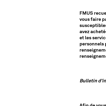
FMUS recuei
vous faire p
susceptible
avez acheté
et les serv
personnels p
renseigneme
renseigneme
Bulletin d’i
Afin de vous